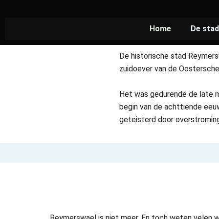
Ga
naar
Home
De stad
de
inhoud
De historische stad Reymer
zuidoever van de Oosterschel
Het was gedurende de late m
begin van de achttiende eeu
geteisterd door overstrominge
Reymerswael is niet meer. En toch weten velen w