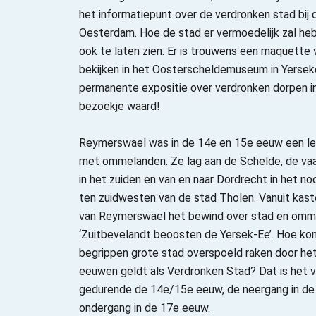
het informatiepunt over de verdronken stad bij 
Oesterdam. Hoe de stad er vermoedelijk zal heb
ook te laten zien. Er is trouwens een maquette
bekijken in het Oosterscheldemuseum in Yerseke
permanente expositie over verdronken dorpen i
bezoekje waard!
Reymerswael was in de 14e en 15e eeuw een le
met ommelanden. Ze lag aan de Schelde, de vaa
in het zuiden en van en naar Dordrecht in het n
ten zuidwesten van de stad Tholen. Vanuit kas
van Reymerswael het bewind over stad en omme
‘Zuitbevelandt beoosten de Yersek-Ee’. Hoe ko
begrippen grote stad overspoeld raken door het
eeuwen geldt als Verdronken Stad? Dat is het v
gedurende de 14e/15e eeuw, de neergang in de 
ondergang in de 17e eeuw.