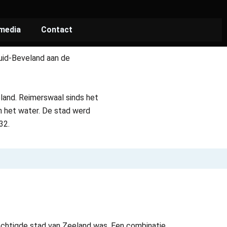
 media
Contact
uid-Beveland aan de
land. Reimerswaal sinds het
n het water. De stad werd
32.
echtigde stad van Zeeland was. Een combinatie