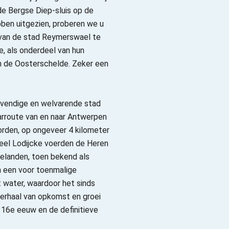
de Bergse Diep-sluis op de
ben uitgezien, proberen we u
 van de stad Reymerswael te
, als onderdeel van hun
n de Oosterschelde. Zeker een
vendige en welvarende stad
rroute van en naar Antwerpen
oorden, op ongeveer 4 kilometer
teel Lodijcke voerden de Heren
landen, toen bekend als
n een voor toenmalige
 water, waardoor het sinds
erhaal van opkomst en groei
16e eeuw en de definitieve