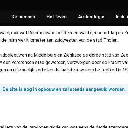
De mensen
Het leven
Archeologie
In de
swael, ook wel Rommerswael of Reimerswaal genoemd, lag op Z
de, ruim vier kilometer ten zuidwesten van de stad Tholen.
iddeleeuwen na Middelburg en Zierikzee de derde stad van Zee
w een verdronken stad geworden, verzwolgen door de kracht va
n en uiteindelijk verlieten de laatste inwoners het gebied in 16
De site is nog in opbouw en zal steeds aangevuld worden.
el iets van de vervlogen glorie van wat eens de derde stemger