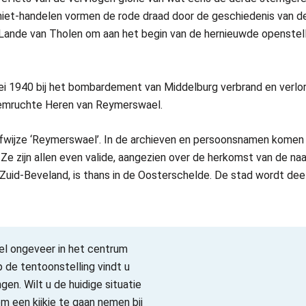
 niet-handelen vormen de rode draad door de geschiedenis van d
nde van Tholen om aan het begin van de hernieuwde openstelli
i 1940 bij het bombardement van Middelburg verbrand en verlore
roemruchte Heren van Reymerswael.
jfwijze ‘Reymerswael’. In de archieven en persoonsnamen komen v
 Ze zijn allen even valide, aangezien over de herkomst van de n
van Zuid-Beveland, is thans in de Oosterschelde. De stad wordt 
el ongeveer in het centrum
 de tentoonstelling vindt u
gen. Wilt u de huidige situatie
m een kijkje te gaan nemen bij