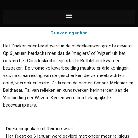
Ga
naar
de
inhoud
Driekoningenkan
Het Driekoningenfeest werd in de middeleeuwen groots gevierd.
Op 6 januari herdacht men dat de ‘magiërs’ of ‘wijzen’ uit het
oosten het Christuskind in zijn stal te Bethlehem kwamen
bezoeken. De vrome volksverbeelding maakte er drie koningen
van, naar aanleiding van de geschenken die ze meebrachten:
goud, wierook en mirre. Ze kregen de namen Caspar, Melchior en
Balthasar. Tal van relieken en kunstwerken herinnerden aan de
‘Aanbidding der Wijzen’. Keulen werd hun belangrijkste
bedevaartplaats.
Driekoningenkan uit Reimerswaal
Het feest op 6 januari werd gevierd met onder meer religieus